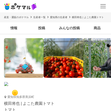
産直・通販のポケマル
生産者一覧
愛知県の生産者
横田将也 | よこた農園トマト
情報
投稿
みんなの投稿
商品
愛知県知多郡美浜町
横田将也 | よこた農園トマト
トマト