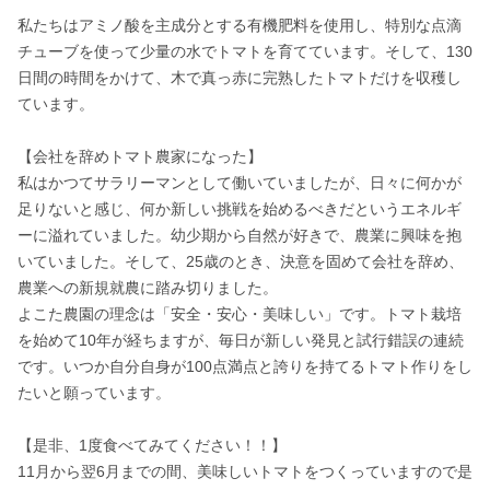
私たちはアミノ酸を主成分とする有機肥料を使用し、特別な点滴
チューブを使って少量の水でトマトを育てています。そして、130
日間の時間をかけて、木で真っ赤に完熟したトマトだけを収穫し
ています。

【会社を辞めトマト農家になった】

私はかつてサラリーマンとして働いていましたが、日々に何かが
足りないと感じ、何か新しい挑戦を始めるべきだというエネルギ
ーに溢れていました。幼少期から自然が好きで、農業に興味を抱
いていました。そして、25歳のとき、決意を固めて会社を辞め、
農業への新規就農に踏み切りました。

よこた農園の理念は「安全・安心・美味しい」です。トマト栽培
を始めて10年が経ちますが、毎日が新しい発見と試行錯誤の連続
です。いつか自分自身が100点満点と誇りを持てるトマト作りをし
たいと願っています。

【是非、1度食べてみてください！！】

11月から翌6月までの間、美味しいトマトをつくっていますので是