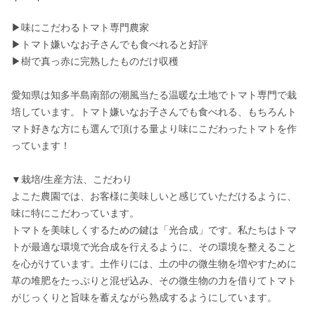
▶味にこだわるトマト専門農家

▶トマト嫌いなお子さんでも食べれると好評

▶樹で真っ赤に完熟したものだけ収穫

愛知県は知多半島南部の潮風当たる温暖な土地でトマト専門で栽
培しています。トマト嫌いなお子さんでも食べれる、もちろんト
マト好きな方にも選んで頂ける量より味にこだわったトマトを作
っています！

▼栽培/生産方法、こだわり

よこた農園では、お客様に美味しいと感じていただけるように、
味に特にこだわっています。

トマトを美味しくするための鍵は「光合成」です。私たちはトマ
トが最適な環境で光合成を行えるように、その環境を整えること
を心がけています。土作りには、土の中の微生物を増やすために
草の堆肥をたっぷりと混ぜ込み、その微生物の力を借りてトマト
がじっくりと旨味を蓄えながら熟成するようにしています。
