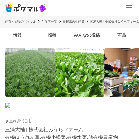
産直・通販のポケマル
生産者一覧
島根県の生産者
三浦大輔 | 株式会社みうらファー
情報
投稿
みんなの投稿
商品
島根県浜田市
三浦大輔 | 株式会社みうらファーム
有機ほうれん草,有機小松菜,有機水菜,他有機農産物