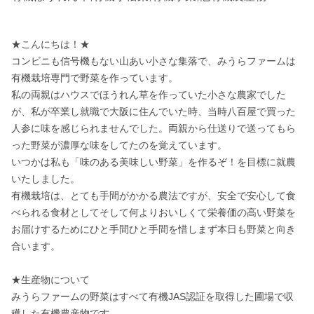
★こんにちは！★

コンビニも信号機もない山あい小さな集落で、みうらファームは
有機栽培専門で野菜を作っています。

私の両親はハウスでほうれん草を作っていた小さな農家でした
が、私が卒業し就職で大阪に住んでいた時、当時八百屋で買った
人参に味を感じられませんでした。両親から仕送りで送ってもら
った野菜が濃厚な味をしてたのを覚えています。

いつかは私も「味のある美味しい野菜」を作るぞ！を目標に就農
いたしました。

有機栽培は、とても手間がかかる農法ですが、安全で安心して食
べられる食材としてそして何よりおいしくて栄養価の高い野菜を
お届けするためにひと手間ひと手間を惜しまず本日も野菜と向き
合います。

★生産物について

みうらファームの野菜はすべて有機JAS認証を取得した圃場で収
穫した有機農産物です。
