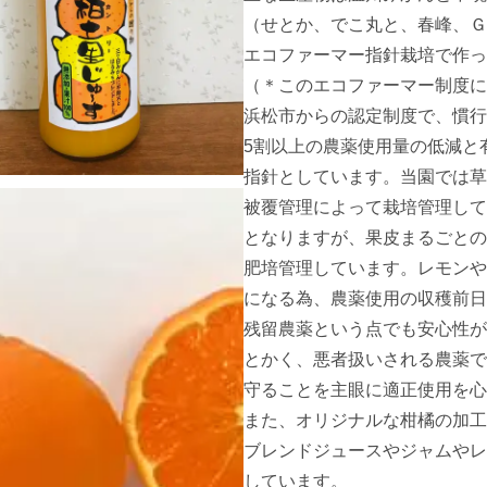
（せとか、でこ丸と、春峰、Ｇ
エコファーマー指針栽培で作っ
（＊このエコファーマー制度に
浜松市からの認定制度で、慣行
5割以上の農薬使用量の低減と有
指針としています。当園では草
被覆管理によって栽培管理して
となりますが、果皮まるごとの
肥培管理しています。レモンや
になる為、農薬使用の収穫前日
残留農薬という点でも安心性が
とかく、悪者扱いされる農薬で
守ることを主眼に適正使用を心
また、オリジナルな柑橘の加工
ブレンドジュースやジャムやレ
しています。
