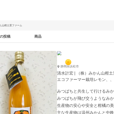
かん山柑土里ファーム
の投稿
商品
静岡県浜松市
清水計宏 | （株）みかん山柑
エコファーマー栽培レモン、、
みつばちと共生して行けるみか
みつばちが飛び交うようなみか
生産物の安心や安全と柑橘の美
主な生産物は温州みかんと中晩