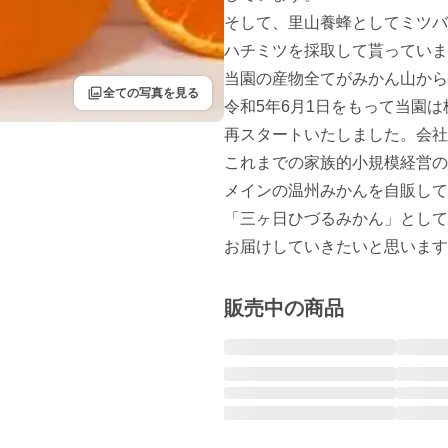
そして、里山養蜂としてミツバ
ハチミツを採取して貰っていま
当園の産物全てがみかん山から
filter
全ての写真を見る
令和5年6月1日をもって当園は
再スタートいたしました。会社
これまでの家族的小規模経営の
メインの温州みかんを自販して
「三ヶ日ひづるみかん」として
お届けしていきたいと思います
販売中の商品