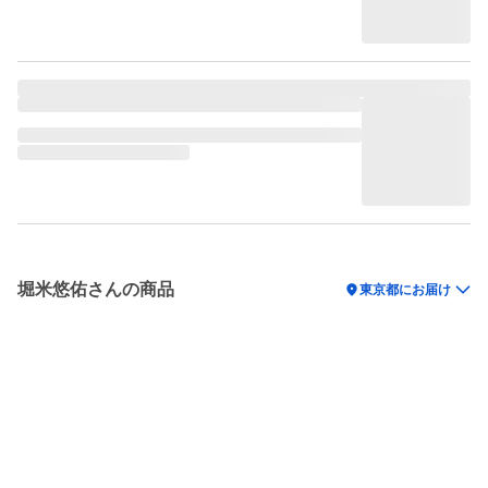
堀米悠佑さんの商品
location_on
東京都にお届け