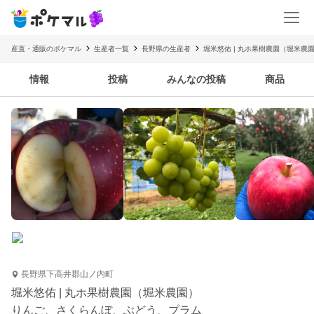
産直・通販のポケマル
生産者一覧
長野県の生産者
堀米悠佑 | 丸ホ果樹農園（堀米農
情報
投稿
みんなの投稿
商品
長野県下高井郡山ノ内町
堀米悠佑 | 丸ホ果樹農園（堀米農園）
りんご、さくらんぼ、ぶどう、プラム