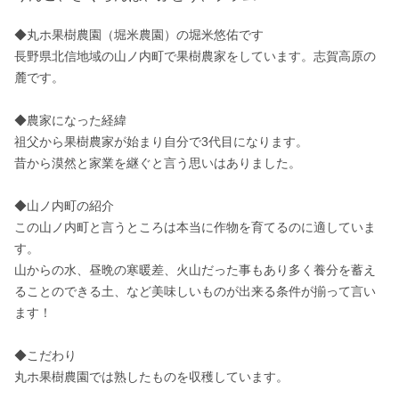
◆丸ホ果樹農園（堀米農園）の堀米悠佑です

長野県北信地域の山ノ内町で果樹農家をしています。志賀高原の
麓です。

◆農家になった経緯

祖父から果樹農家が始まり自分で3代目になります。

昔から漠然と家業を継ぐと言う思いはありました。

◆山ノ内町の紹介

この山ノ内町と言うところは本当に作物を育てるのに適していま
す。

山からの水、昼晩の寒暖差、火山だった事もあり多く養分を蓄え
ることのできる土、など美味しいものが出来る条件が揃って言い
ます！

◆こだわり

丸ホ果樹農園では熟したものを収穫しています。