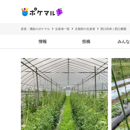
産直・通販のポケマル
生産者一覧
京都府の生産者
西口利幸 | 西口農園
情報
投稿
みんな