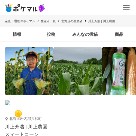
産直・通販のポケマル
生産者一覧
北海道の生産者
川上芳浩 | 川上農園
情報
投稿
みんなの投稿
商品
北海道岩内郡共和町
川上芳浩 | 川上農園
スィートコーン