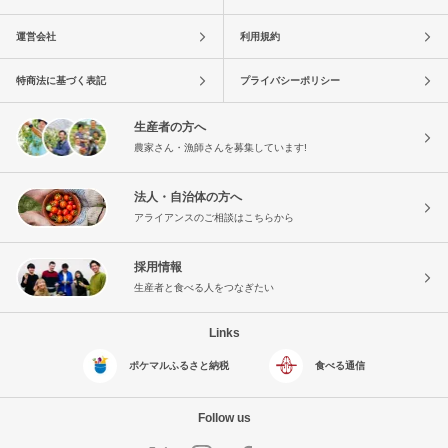
運営会社
利用規約
特商法に基づく表記
プライバシーポリシー
生産者の方へ
農家さん・漁師さんを募集しています!
法人・自治体の方へ
アライアンスのご相談はこちらから
採用情報
生産者と食べる人をつなぎたい
Links
ポケマルふるさと納税
食べる通信
Follow us