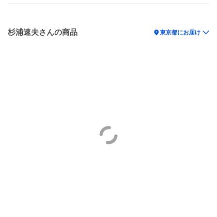
杉浦速夫さんの商品
location_on
東京都にお届け