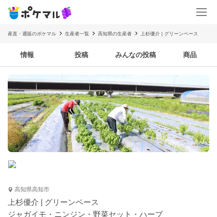
産直・通販のポケマル
生産者一覧
高知県の生産者
上杉優介 | グリーンベース
情報
投稿
みんなの投稿
商品
高知県高知市
上杉優介 | グリーンベース
ジャガイモ・ニンジン・野菜セット・ハーブ