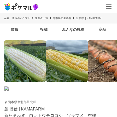
産直・通販のポケマル
生産者一覧
熊本県の生産者
釜 博信 | KAMAFARM
情報
投稿
みんなの投稿
商品
熊本県葦北郡芦北町
釜 博信 | KAMAFARM
新たまねぎ 白いトウモロコシ ソラマメ 柑橘