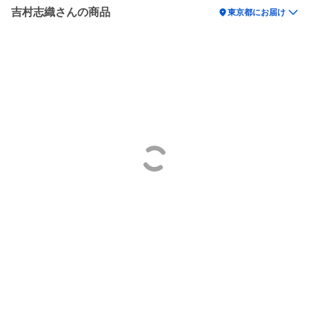
吉村志織さんの商品
location_on
東京都にお届け