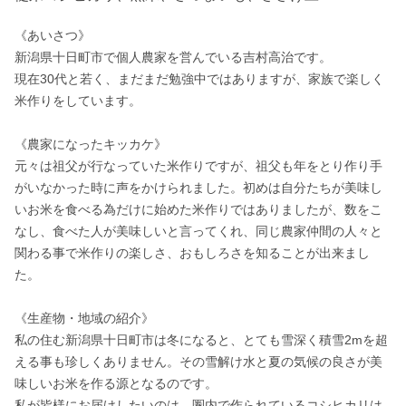
《あいさつ》 

新潟県十日町市で個人農家を営んでいる吉村高治です。 

現在30代と若く、まだまだ勉強中ではありますが、家族で楽しく
米作りをしています。 

《農家になったキッカケ》 

元々は祖父が行なっていた米作りですが、祖父も年をとり作り手
がいなかった時に声をかけられました。初めは自分たちが美味し
いお米を食べる為だけに始めた米作りではありましたが、数をこ
なし、食べた人が美味しいと言ってくれ、同じ農家仲間の人々と
関わる事で米作りの楽しさ、おもしろさを知ることが出来まし
た。 

《生産物・地域の紹介》 

私の住む新潟県十日町市は冬になると、とても雪深く積雪2mを超
える事も珍しくありません。その雪解け水と夏の気候の良さが美
味しいお米を作る源となるのです。 

私が皆様にお届けしたいのは、圏内で作られているコシヒカリは