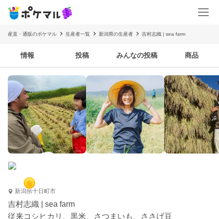
産直・通販のポケマル
生産者一覧
新潟県の生産者
吉村志織 | sea farm
情報
投稿
みんなの投稿
商品
新潟県十日町市
吉村志織 | sea farm
従来コシヒカリ、黒米、さつまいも、ささげ豆