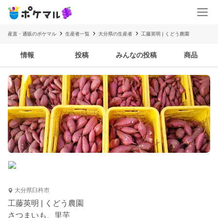
産直・通販のポケマル
生産者一覧
大分県の生産者
工藤英明 | くどう農園
情報
投稿
みんなの投稿
商品
大分県臼杵市
工藤英明 | くどう農園
さつまいも、里芋