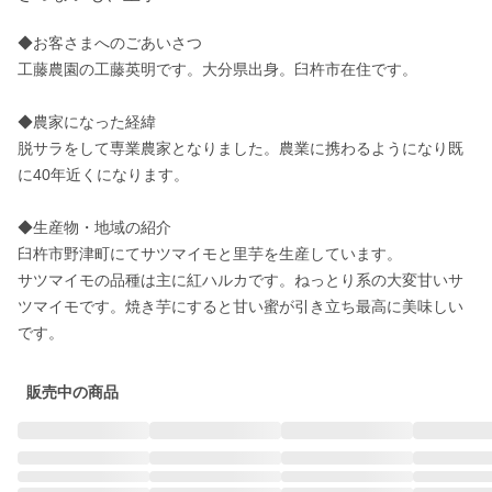
◆お客さまへのごあいさつ

工藤農園の工藤英明です。大分県出身。臼杵市在住です。

◆農家になった経緯

脱サラをして専業農家となりました。農業に携わるようになり既
に40年近くになります。

◆生産物・地域の紹介

臼杵市野津町にてサツマイモと里芋を生産しています。

サツマイモの品種は主に紅ハルカです。ねっとり系の大変甘いサ
ツマイモです。焼き芋にすると甘い蜜が引き立ち最高に美味しい
です。
販売中の商品