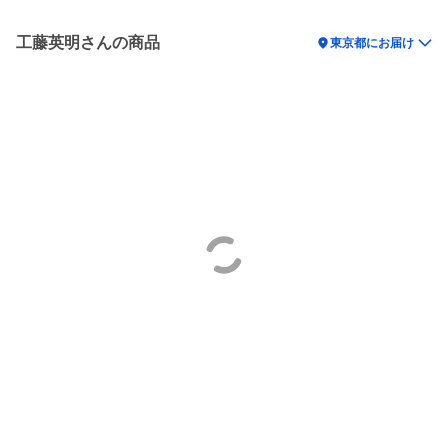
工藤英明さんの商品
location_on
東京都にお届け