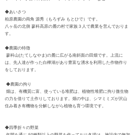
◆あいさつ

柏原農園の両角 源秀（もろずみ もとひで）です。 

八ヶ岳の北側 蓼科高原の麓の村で家族３人で農業を営んでおりま
す。

◆農園の特徴 

 蓼科山(たてしなやま)の麓に広がる南斜面の田畑です。上流に
は、先人達が作った白樺湖があり豊富な湧水を利用した作物作り
をしております。

 ◆農園の拘り

 畑は、有機質に富、使っている堆肥は、植物性堆肥に拘り微生物
の力を借りて土作りしております。畑の中は、シマミミズが沢山
住み着き有機物を分解しながら植物も育つ環境です。

◆四季折々の野菜

 年間を通じ 50種類以上の野菜を作っており冬場は、施設内で無加