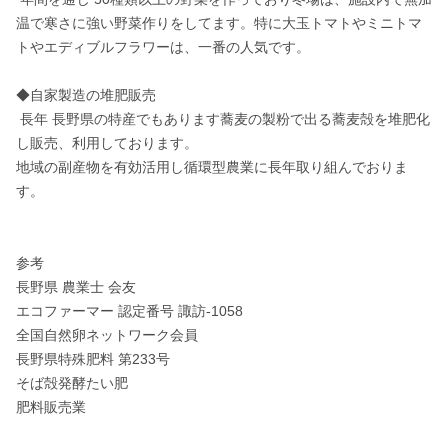
温で寒さに強い野菜作りをしてます。特に大玉トマトやミニトマ
トやエディブルフラワーは、一番の人気です。

◆自家製造の堆肥販売

 長年 長野県の特産でもあります蕎麦の製粉で出る蕎麦殻を堆肥化
し販売、利用しております。

地域の副産物を有効活用し循環型農業に長年取り組んでおりま
す。

参考

長野県 農業士 会友

エコファーマー 認定番号 諏訪‐1058

全国自然卵ネットワーク会員

長野県特殊肥料 第233号 

そば殻発酵たい肥

肥料販売業