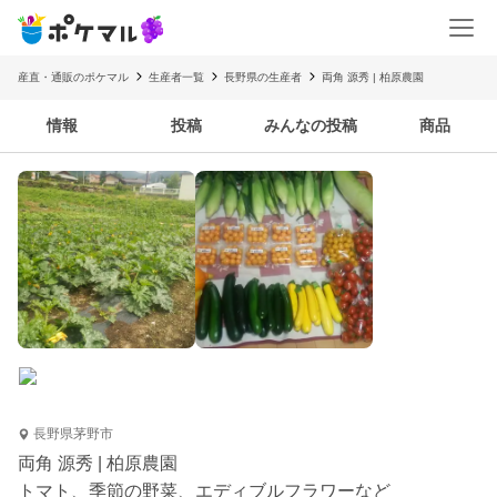
産直・通販のポケマル
生産者一覧
長野県の生産者
両角 源秀 | 柏原農園
情報
投稿
みんなの投稿
商品
長野県茅野市
両角 源秀 | 柏原農園
トマト、季節の野菜、エディブルフラワーなど