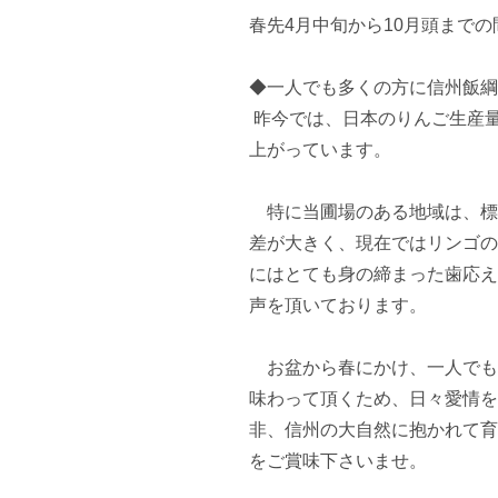
春先4月中旬から10月頭まで
◆一人でも多くの方に信州飯綱
 昨今では、日本のりんご生産量の１%はここ飯綱町で生産され、知名度も飛躍的に
上がっています。

　特に当圃場のある地域は、標
差が大きく、現在ではリンゴの
にはとても身の締まった歯応え
声を頂いております。

　お盆から春にかけ、一人でも
味わって頂くため、日々愛情を
非、信州の大自然に抱かれて育
をご賞味下さいませ。
