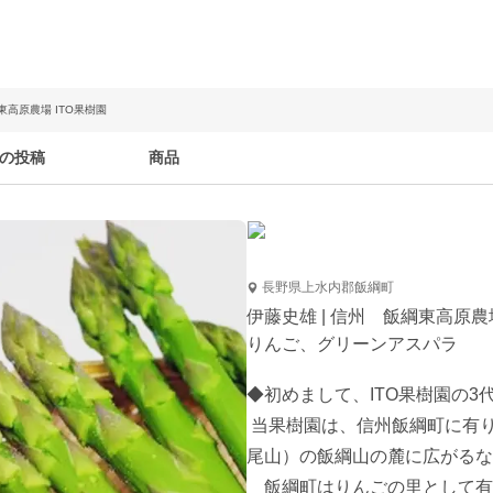
東高原農場 ITO果樹園
の投稿
商品
長野県上水内郡飯綱町
伊藤史雄 | 信州 飯綱東高原農場
りんご、グリーンアスパラ
◆初めまして、ITO果樹園の3
 当果樹園は、信州飯綱町に有り、北信五岳（飯綱山・黒姫山・戸隠山・妙高山・斑
尾山）の飯綱山の麓に広がるな
　飯綱町はりんごの里として有