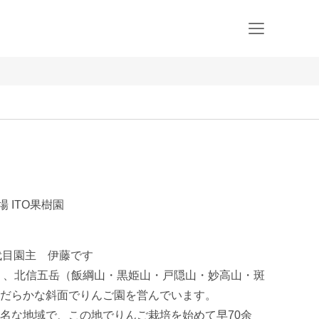
 ITO果樹園
代目園主　伊藤です

だらかな斜面でりんご園を営んでいます。

名な地域で、この地でりんご栽培を始めて早70余