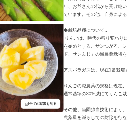
年、お爺さんの代から受け継い
ています。その他、自身による
◆栽培品種について…

 りんごは、時代の移り変わりにより品種も少しづつ変化し、今では「シナノリップ
を始めとする、サンつがる、シ
ド、サンふじ」の減農薬栽培を
アスパラガスは、現在1番栽培
りんごの減農薬の規格は現在、
通常基準の30%減にてりんご栽
filter
全ての写真を見る
その他、当園独自技術により、
農薬量を減らしての防除を行な