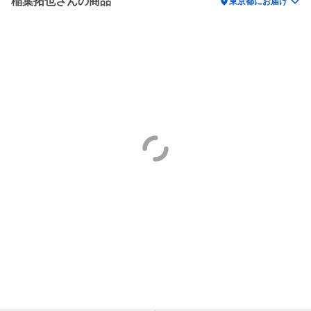
稲葉拓也さんの商品
location_on
東京都にお届け