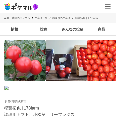
産直・通販のポケマル
生産者一覧
静岡県の生産者
稲葉拓也 | 178farm
情報
投稿
みんなの投稿
商品
静岡県伊東市
稲葉拓也 | 178farm
調理用トマト、小松菜、リーフレタス