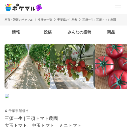
産直・通販のポケマル
生産者一覧
千葉県の生産者
三須一生 | 三須トマト農園
情報
投稿
みんなの投稿
商品
千葉県船橋市
三須一生 | 三須トマト農園
大玉トマト、中玉トマト、ミニトマト