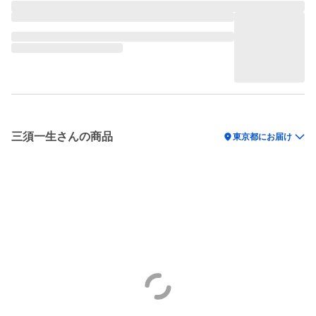
三須一生さんの商品
location_on
東京都にお届け