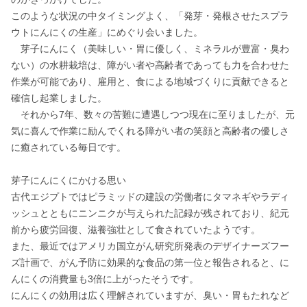
このような状況の中タイミングよく、「発芽・発根させたスプラ
ウトにんにくの生産」にめぐり会いました。

　芽子にんにく（美味しい・胃に優しく、ミネラルが豊富・臭わ
ない）の水耕栽培は、障がい者や高齢者であっても力を合わせた
作業が可能であり、雇用と、食による地域づくりに貢献できると
確信し起業しました。

　それから7年、数々の苦難に遭遇しつつ現在に至りましたが、元
気に喜んで作業に励んでくれる障がい者の笑顔と高齢者の優しさ
に癒されている毎日です。

芽子にんにくにかける思い

古代エジプトではピラミッドの建設の労働者にタマネギやラディ
ッシュとともにニンニクが与えられた記録が残されており、紀元
前から疲労回復、滋養強壮として食されていたようです。

また、最近ではアメリカ国立がん研究所発表のデザイナーズフー
ズ計画で、がん予防に効果的な食品の第一位と報告されると、に
んにくの消費量も3倍に上がったそうです。

にんにくの効用は広く理解されていますが、臭い・胃もたれなど