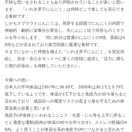
不快な思いをされることもあり抑制されていることが多いと思い
ます。　「いわき芽子にんにく」は何時どこで食しても安心でき
る食材です。

しかもスプラウトにんにくは、発芽する段階でにんにくの内部で
神秘的・劇的に栄養分が変化し、生にんにく比で何倍ものミネラ
ルを作り出します。　特に鉄分は普通のにんにくの9倍、亜鉛は4.
6倍などが含まれており疲労回復に最適な食材です。

今までになかった特徴を備えた「いわき芽子にんにく」を安定供
給し、安全・安心をモットーに多くの皆様に提供し「活力に満ち
た朝の目覚め」を体験していただきたい。

今後への思い

日本人の平均体温は1957年に36.89℃、2008年は36.1℃と0.79℃
低下しているようです。体温が1℃下がると免疫力が30％落ちると
言われており、感染症への罹患リスクが高まり身を守るための体
質改善が必要と思います。

免疫力UP食材といわれるニンニク・生姜・にら等を上手に摂るこ
とと適度な運動(筋肉が体温の40％を作り出す)、ストレス軽減(GA
BA)、よく笑うことが体温を高め免疫力UPにつながると言われて