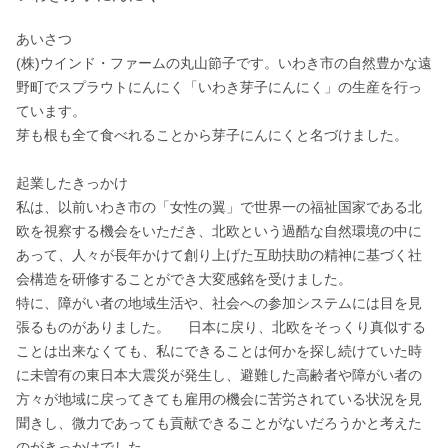
あいさつ

(株)ウインド・ファームの丸山節子です。いわき市の自然豊かな遠
野町でスプラウトにんにく「いわき芽子にんにく」の生産を行っ
ています。

芽も根も全て食べれることから芽子にんにくと名づけました。

起業したきっかけ

私は、以前いわき市の「女性の翼」で世界一の福祉国家である北
欧を視察する機会をいただき、北欧という過酷な自然環境の中に
あって、人々が長年かけて創り上げた互助扶助の精神に基づく社
会構造を研修することができ大変感銘を受けました。 

特に、障がい者の地域生活や、社会への参加システムには目を見
張るものがありました。 　日本に戻り、北欧をそっくり真似する
ことは出来なくても、私にできることは何かを探し続けていた時
に未曽有の東日本大震災が発生し、避難した高齢者や障がい者の
方々が地域に戻ってきても雇用の機会に苦労されている状況を見
聞きし、微力であっても貢献できることがないだろうかと考えた
のがきっかけでした。
