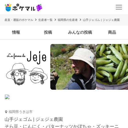
産直・通販のポケマル
生産者一覧
福岡県の生産者
山手ジェゴム | ジェジェ農園
情報
投稿
みんなの投稿
商品
福岡県うきは市
山手ジェゴム | ジェジェ農園
そら豆・にんにく・バターナッツかぼちゃ・ズッキーニ