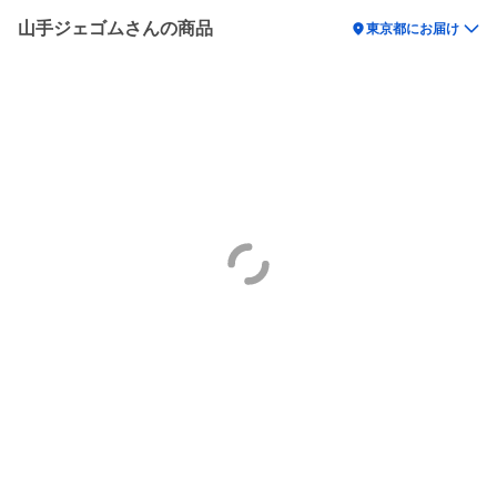
山手ジェゴムさんの商品
location_on
東京都にお届け