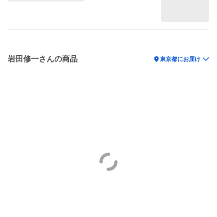
岩田修一さんの商品
location_on
東京都にお届け