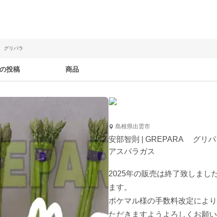
RA グリパラ
の投稿
商品
島根県出雲市
安部智則 | GREPARA グリ
アスパラガス
2025年の販売は終了致しまし
ます。

ポケマル様の手数料改定により
ただきますようよろしくお願い