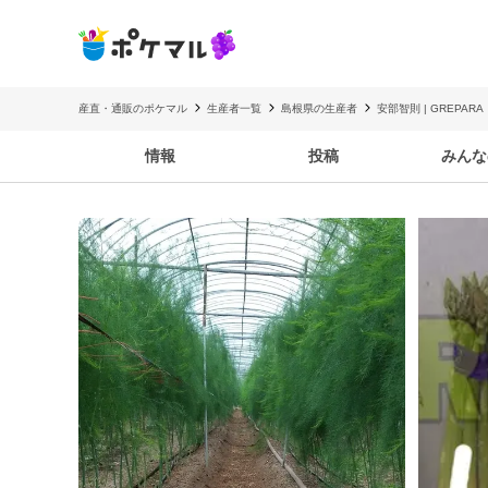
産直・通販のポケマル
生産者一覧
島根県の生産者
安部智則 | GREPA
情報
投稿
みんな