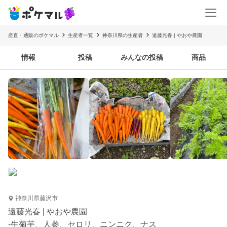
産直・通販のポケマル
生産者一覧
神奈川県の生産者
遠藤光春 | やおや農園
情報
投稿
みんなの投稿
商品
神奈川県藤沢市
遠藤光春 | やおや農園
-生菊芋、人参、セロリ、ニンニク、ナス