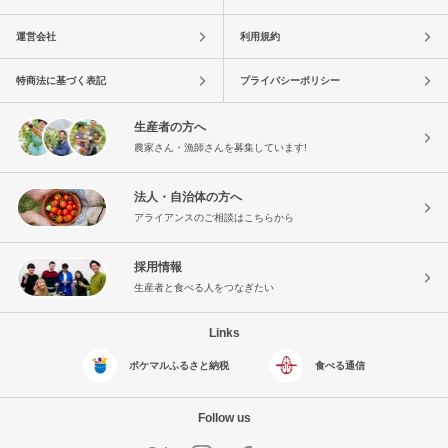
運営会社
利用規約
特商法に基づく表記
プライバシーポリシー
生産者の方へ
農家さん・漁師さんを募集しています!
法人・自治体の方へ
アライアンスのご相談はこちらから
採用情報
生産者と食べる人をつなぎたい
Links
ポケマルふるさと納税
食べる通信
Follow us