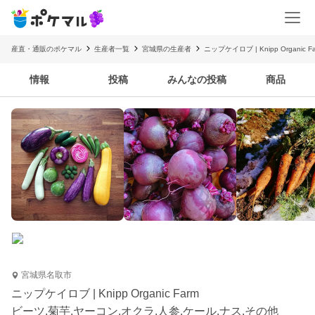
産直・通販のポケマル
生産者一覧
宮城県の生産者
ニップケイロブ | Knipp Organic F
情報
投稿
みんなの投稿
商品
宮城県名取市
ニップケイロブ | Knipp Organic Farm
ビーツ.菊芋.ヤーコン.オクラ.人参.ケール.ナス.その他