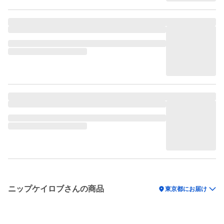
ニップケイロブさんの商品
location_on
東京都にお届け