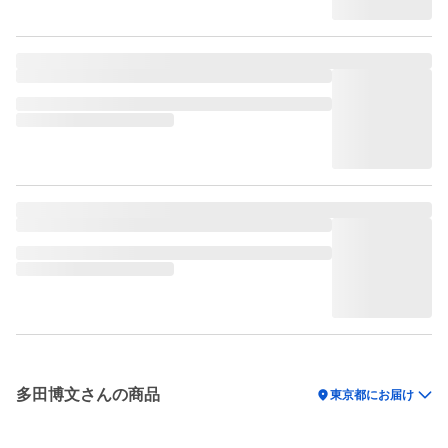
多田博文さんの商品
location_on
東京都にお届け