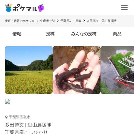
産直・通販のポケマル
生産者一覧
千葉県の生産者
多田博文 | 里山農援隊
情報
投稿
みんなの投稿
商品
千葉県香取市
多田博文 | 里山農援隊
千葉県産こしひかり