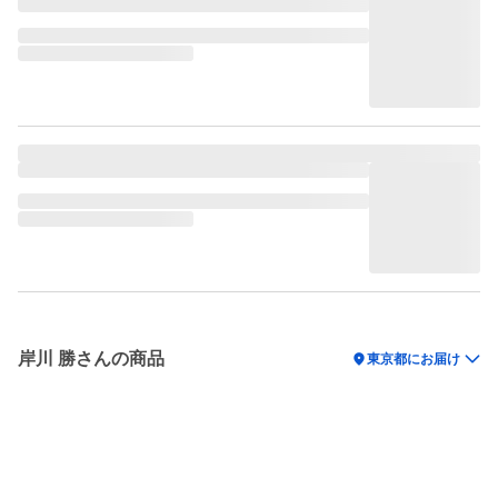
岸川 勝さんの商品
location_on
東京都にお届け