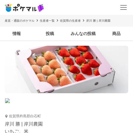
産直・通販のポケマル
生産者一覧
佐賀県の生産者
岸川 勝 | 岸川農園
情報
投稿
みんなの投稿
商品
佐賀県杵島郡白石町
岸川 勝 | 岸川農園
いちご、米