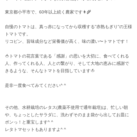
東京都小平市で、60年以上続く農家です👩‍🌾

自慢のトマトは、真っ赤になってから収穫する"赤熟もぎり"の王様
トマトです。

リコピン、旨味成分など栄養価が高く、味の濃い〜トマトです！

🍅トマトの花言葉である「感謝」の思いを大切に、食べてくれる
人、作ってくれる人、人との繋がり、そして大地の恵みに感謝で
きるような、そんなトマトを目指しています🍅

是非一度食べてみてください^ ^

その他、水耕栽培のレタス(農薬不使用で通年栽培)は、忙しい朝
や、ちょっとしたサラダに、洗わずそのまま袋から出してお皿に
ポンっ！と重宝します^ ^

レタトマセットもありますよ^ ^
