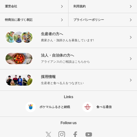
運営会社
利用規約
特商法に基づく表記
プライバシーポリシー
生産者の方へ
農家さん・漁師さんを募集しています!
法人・自治体の方へ
アライアンスのご相談はこちらから
採用情報
生産者と食べる人をつなぎたい
Links
ポケマルふるさと納税
食べる通信
Follow us