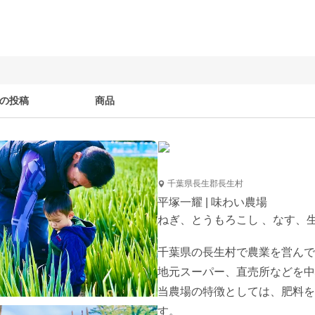
の投稿
商品
千葉県長生郡長生村
平塚一耀 | 味わい農場
ねぎ、とうもろこし 、なす、
千葉県の長生村で農業を営んで
地元スーパー、直売所などを中
当農場の特徴としては、肥料を
す。
