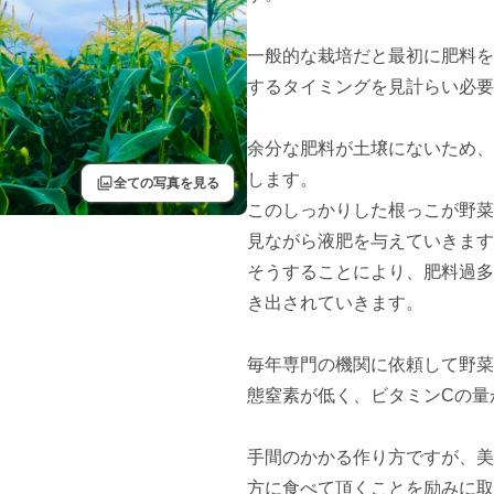
一般的な栽培だと最初に肥料を
するタイミングを見計らい必要
余分な肥料が土壌にないため、
します。

filter
全ての写真を見る
このしっかりした根っこが野菜
見ながら液肥を与えていきます
そうすることにより、肥料過多
き出されていきます。

毎年専門の機関に依頼して野菜
態窒素が低く、ビタミンCの量
手間のかかる作り方ですが、美
方に食べて頂くことを励みに取