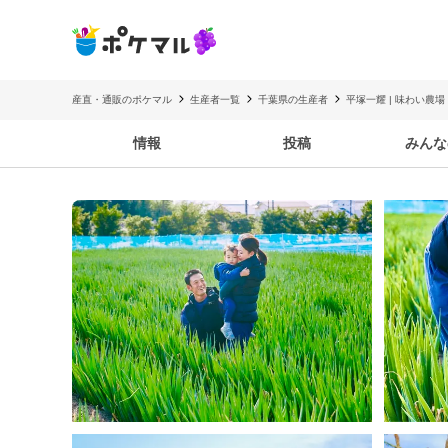
産直・通販のポケマル
生産者一覧
千葉県の生産者
平塚一耀 | 味わい農場
情報
投稿
みんな