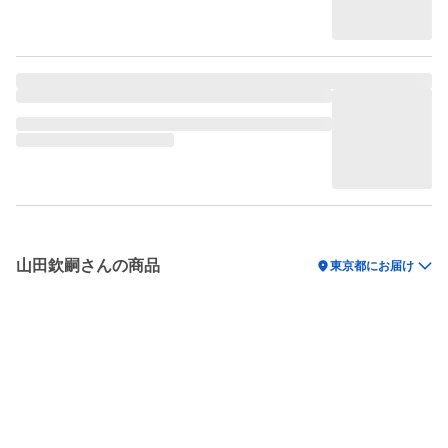
山田欽嗣さんの商品
location_on
東京都にお届け