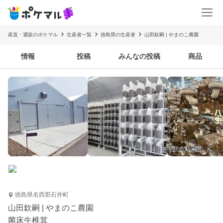
産直・通販のポケマル
生産者一覧
徳島県の生産者
山田欽嗣 | やまのこ農園
情報
投稿
みんなの投稿
商品
徳島県名西郡石井町
山田欽嗣 | やまのこ農園
菌床生椎茸