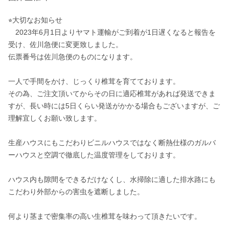
⭐︎大切なお知らせ

　2023年6月1日よりヤマト運輸がご到着が1日遅くなると報告を
受け、佐川急便に変更致しました。

伝票番号は佐川急便のものになります。

一人で手間をかけ、じっくり椎茸を育てております。

その為、ご注文頂いてからその日に適応椎茸があれば発送できま
すが、長い時には5日くらい発送がかかる場合もございますが、ご
理解宜しくお願い致します。

生産ハウスにもこだわりビニルハウスではなく断熱仕様のガルバ
ーハウスと空調で徹底した温度管理をしております。

ハウス内も隙間をできるだけなくし、水掃除に適した排水路にも
こだわり外部からの害虫を遮断しました。

何より茎まで密集率の高い生椎茸を味わって頂きたいです。