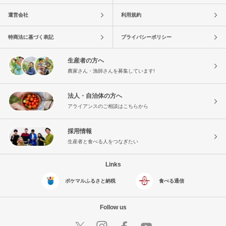
運営会社
利用規約
特商法に基づく表記
プライバシーポリシー
生産者の方へ
農家さん・漁師さんを募集しています!
法人・自治体の方へ
アライアンスのご相談はこちらから
採用情報
生産者と食べる人をつなぎたい
Links
ポケマルふるさと納税
食べる通信
Follow us