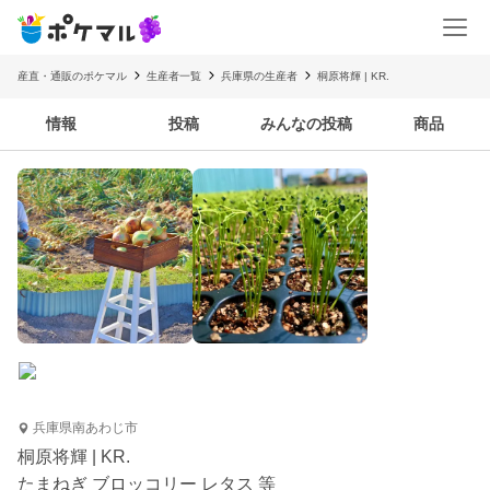
産直・通販のポケマル
生産者一覧
兵庫県の生産者
桐原将輝 | KR.
情報
投稿
みんなの投稿
商品
兵庫県南あわじ市
桐原将輝 | KR.
たまねぎ ブロッコリー レタス 等