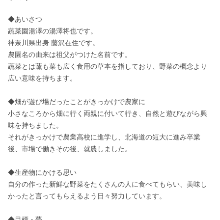
◆あいさつ 

蔬菜園湯澤の湯澤将也です。

神奈川県出身 藤沢在住です。

農園名の由来は祖父がつけた名前です。

蔬菜とは蔬も菜も広く食用の草本を指しており、野菜の概念より
広い意味を持ちます。

◆畑が遊び場だったことがきっかけで農家に

小さなころから畑に行く両親に付いて行き、自然と遊びながら興
味を持ちました。

それがきっかけで農業高校に進学し、北海道の短大に進み卒業
後、市場で働きその後、就農しました。

◆生産物にかける思い 

自分の作った新鮮な野菜をたくさんの人に食べてもらい、美味し
かったと言ってもらえるよう日々努力しています。

◆目標・夢 
