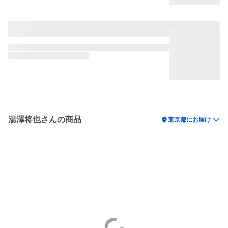
湯澤将也さんの商品
location_on
東京都にお届け