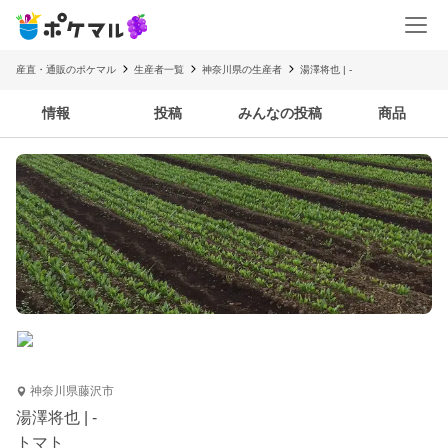
産直・通販のポケマル
生産者一覧
神奈川県の生産者
湯澤将也 | -
情報
投稿
みんなの投稿
商品
神奈川県藤沢市
湯澤将也 | -
トマト