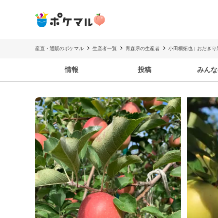
産直・通販のポケマル
生産者一覧
青森県の生産者
小田桐拓也 | おだぎ
情報
投稿
みんな