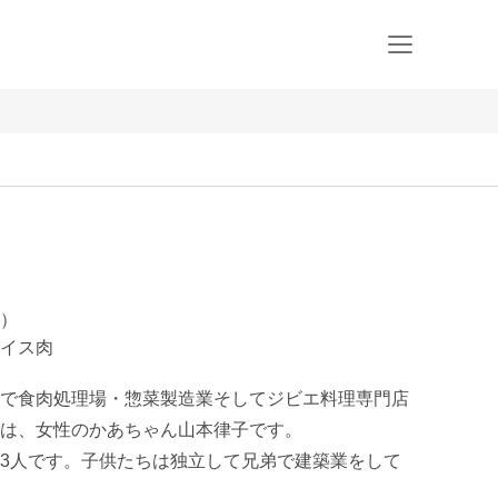
代）
イス肉
で食肉処理場・惣菜製造業そしてジビエ料理専門店
は、女性のかあちゃん山本律子です。

3人です。子供たちは独立して兄弟で建築業をして