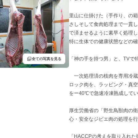
里山に仕掛けた（手作り、の箱
さしそして食肉処理まで一貫し
で済ませるように素早く処理し
特に生体での健康状態などの確
filter
「神の手を持つ男」と、TVで特
全ての写真を見る
　一次処理済の枝肉を専用冷蔵
ロック肉を、ラッピング・真空
をー40℃で急速冷凍熟成してい
厚生労働省の「野生鳥獣肉の衛
心・安全なジビエ肉の処理を行
「HACCPの考えを取り入れた