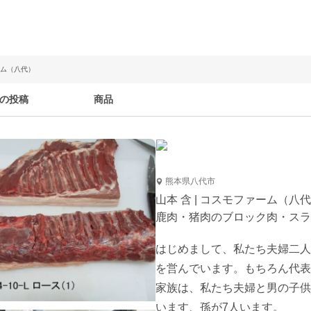
ーム（八代）
の投稿
商品
熊本県八代市
山本 含 | コスモファーム（八
鹿肉・猪肉のブロック肉・スラ
はじめまして、私たち夫婦二人
を営んでいます。もちろん代表
家族は、私たち夫婦と男の子供
います、孫が7人います。
