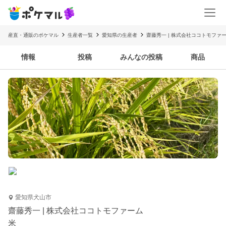
産直・通販のポケマル
生産者一覧
愛知県の生産者
齋藤秀一 | 株式会社ココトモファ
情報
投稿
みんなの投稿
商品
愛知県犬山市
齋藤秀一 | 株式会社ココトモファーム
米