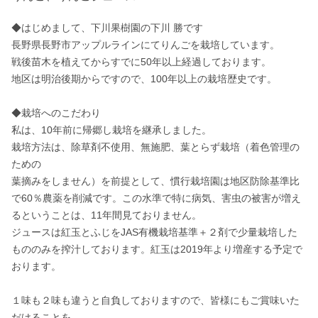
◆はじめまして、下川果樹園の下川 勝です

長野県長野市アップルラインにてりんごを栽培しています。

戦後苗木を植えてからすでに50年以上経過しております。

地区は明治後期からですので、100年以上の栽培歴史です。

◆栽培へのこだわり

私は、10年前に帰郷し栽培を継承しました。

栽培方法は、除草剤不使用、無施肥、葉とらず栽培（着色管理の
ための

葉摘みをしません）を前提として、慣行栽培園は地区防除基準比
で60％農薬を削減です。この水準で特に病気、害虫の被害が増え
るということは、11年間見ておりません。

ジュースは紅玉とふじをJAS有機栽培基準＋２剤で少量栽培した
もののみを搾汁しております。紅玉は2019年より増産する予定で
おります。

１味も２味も違うと自負しておりますので、皆様にもご賞味いた
だけることを
