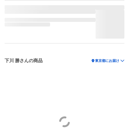
下川 勝さんの商品
location_on
東京都にお届け