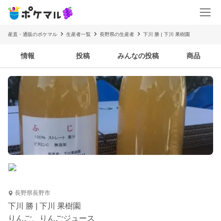
産直・通販のポケマル
生産者一覧
長野県の生産者
下川 勝 | 下川 果樹園
情報
投稿
みんなの投稿
商品
長野県長野市
下川 勝 | 下川 果樹園
りんご、りんごジュース