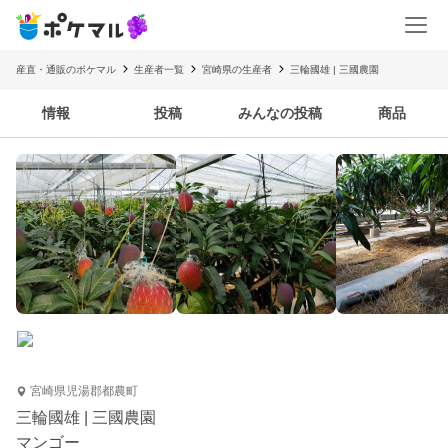
産直・通販のポケマル
生産者一覧
宮崎県の生産者
三輪國雄 | 三國農園
情報
投稿
みんなの投稿
商品
宮崎県児湯郡都農町
三輪國雄 | 三國農園
マンゴー