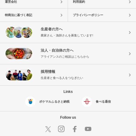
運営会社
利用規約
特商法に基づく表記
プライバシーポリシー
生産者の方へ
農家さん・漁師さんを募集しています!
法人・自治体の方へ
アライアンスのご相談はこちらから
採用情報
生産者と食べる人をつなぎたい
Links
ポケマルふるさと納税
食べる通信
Follow us