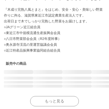
『木成り完熟八風とまと』をはじめ、安全・安心・美味しい野菜
作りに拘る、滋賀県東近江市認定農業生産法人です。

出荷日まで木でしっかり完熟した野菜をお届けします。

○JAグリーン近江組合員

○東近江市中規模流通生産振興会会員

○八日市野菜部会会員（R2年度幹事）

○奥永源寺渓流の里運営協議会会員

○近江特産品振興事業協同組合組合員
販売中の商品
もっと見る