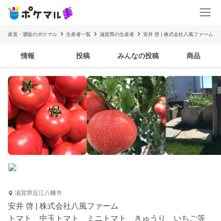
産直・通販のポケマル
生産者一覧
滋賀県の生産者
安井 啓 | 株式会社八風ファーム
情報
投稿
みんなの投稿
商品
滋賀県近江八幡市
安井 啓 | 株式会社八風ファーム
トマト 中玉トマト ミニトマト きゅうり いちご等