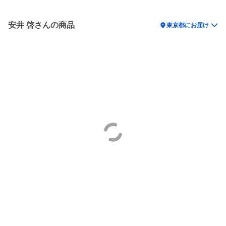
安井 啓さんの商品
location_on
東京都にお届け