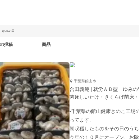
型 ゆみの里
の投稿
商品
千葉県館山市
合田義範 | 就労ＡＢ型 ゆみの
菌床しいたけ・きくらげ菌床・
-千葉県の館山健康きのこ工場
ってます。

朝収穫したものをその日のうち
今年の１０月にオープン、お陰