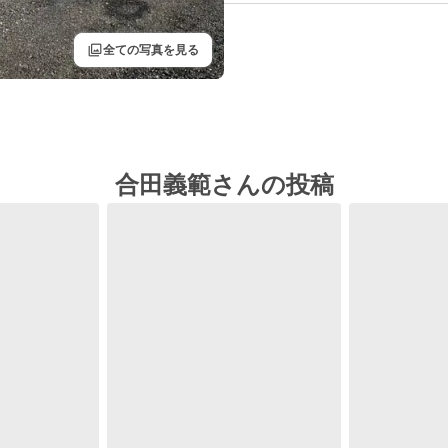
filter
全ての写真を見る
合田義範さんの投稿