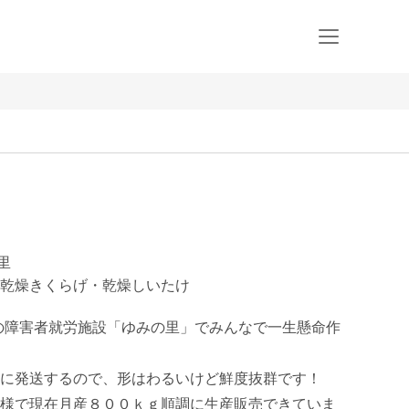
里
乾燥きくらげ・乾燥しいたけ
の障害者就労施設「ゆみの里」でみんなで一生懸命作
に発送するので、形はわるいけど鮮度抜群です！

様で現在月産８００ｋｇ順調に生産販売できていま