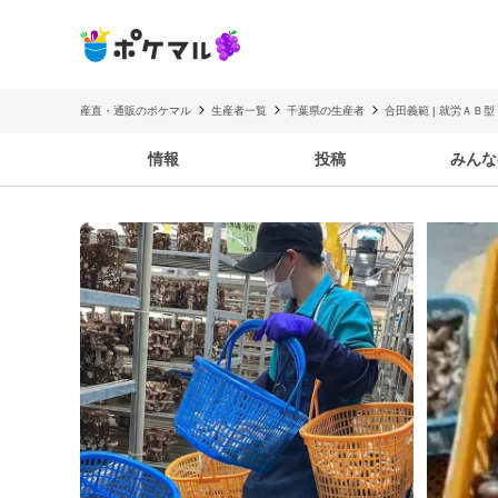
産直・通販のポケマル
生産者一覧
千葉県の生産者
合田義範 | 就労ＡＢ
情報
投稿
みんな