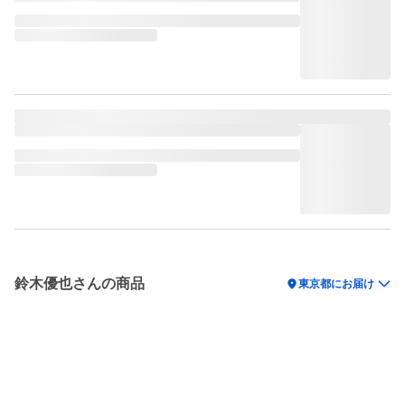
鈴木優也さんの商品
location_on
東京都にお届け