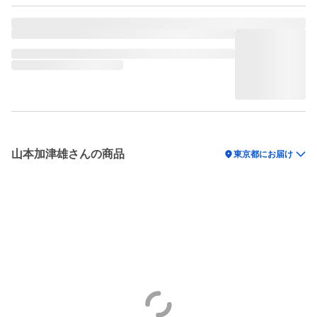
山本加津雄さんの商品
location_on
東京都にお届け