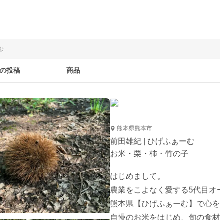
む
の投稿
商品
熊本県熊本市
前田雄紀 | ひげふぁーむ
お米・栗・柿・竹の子
はじめまして。

農業をこよなく愛する5代目オー
熊本県【ひげふぁーむ】で心を
自慢のお米をはじめ、旬の食材