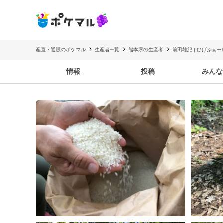
産直・通販のポケマル
生産者一覧
熊本県の生産者
前田雄紀 | ひげふぁー
情報
投稿
みんな