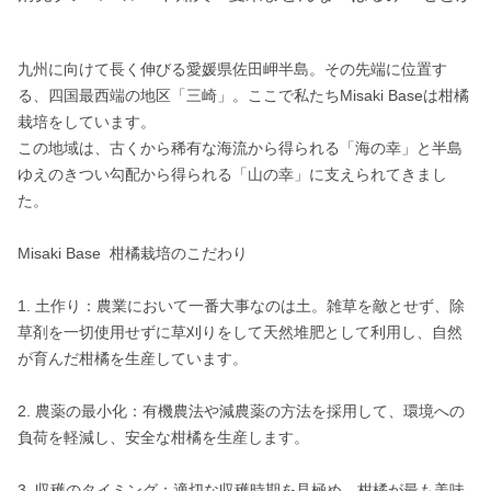
九州に向けて長く伸びる愛媛県佐田岬半島。その先端に位置す
る、四国最西端の地区「三崎」。ここで私たちMisaki Baseは柑橘
栽培をしています。

この地域は、古くから稀有な海流から得られる「海の幸」と半島
ゆえのきつい勾配から得られる「山の幸」に支えられてきまし
た。

Misaki Base  柑橘栽培のこだわり

1. 土作り：農業において一番大事なのは土。雑草を敵とせず、除
草剤を一切使用せずに草刈りをして天然堆肥として利用し、自然
が育んだ柑橘を生産しています。

2. 農薬の最小化：有機農法や減農薬の方法を採用して、環境への
負荷を軽減し、安全な柑橘を生産します。

3. 収穫のタイミング：適切な収穫時期を見極め、柑橘が最も美味