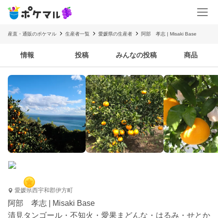
産直・通販のポケマル
生産者一覧
愛媛県の生産者
阿部 孝志 | Misaki Base
情報
投稿
みんなの投稿
商品
愛媛県西宇和郡伊方町
阿部 孝志 | Misaki Base
清見タンゴール・不知火・愛果まどんな・はるみ・せとか