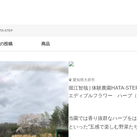
A-STEP
の投稿
商品
愛知県大府市
堀江智哉 | 体験農園HATA-STE
エディブルフラワー ハーブ（
当園では香り抜群なハーブをは
といった”五感で楽しむ野菜た