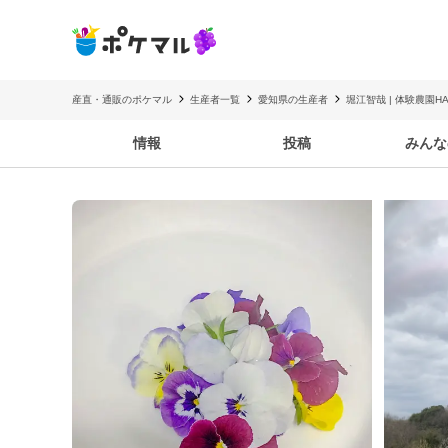
産直・通販のポケマル
生産者一覧
愛知県の生産者
堀江智哉 | 体験農園HAT
情報
投稿
みんな