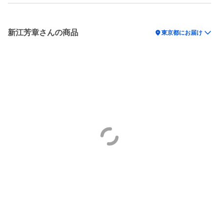
新江芳章さんの商品
location_on
東京都にお届け