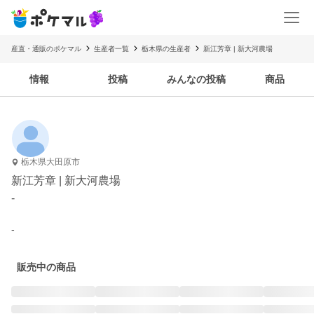
産直・通販のポケマル
生産者一覧
栃木県の生産者
新江芳章 | 新大河農場
情報
投稿
みんなの投稿
商品
栃木県大田原市
新江芳章 | 新大河農場
-
-
販売中の商品