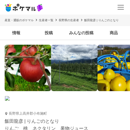
産直・通販のポケマル
生産者一覧
長野県の生産者
飯田龍彦 | りんごのとなり
情報
投稿
みんなの投稿
商品
長野県上高井郡小布施町
飯田龍彦 | りんごのとなり
りんご 桃 ネクタリン 果物ジュース