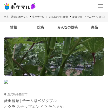
産直・通販のポケマル
生産者一覧
鹿児島県の生産者
菱田智昭 | チーム@ベジタブル
情報
投稿
みんなの投稿
商品
鹿児島県指宿市
菱田智昭 | チーム@ベジタブル
オクラ スナップエンドウ そらまめ