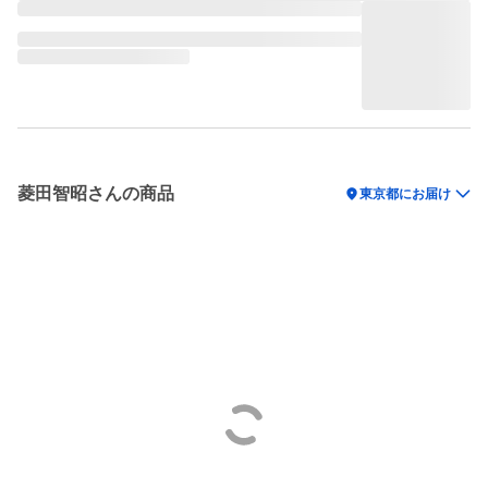
菱田智昭さんの商品
location_on
東京都にお届け