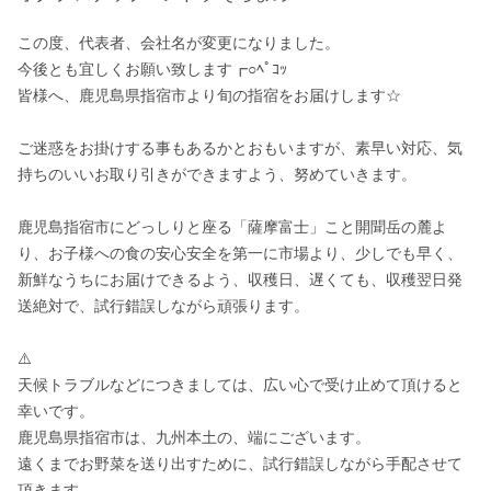
この度、代表者、会社名が変更になりました。

今後とも宜しくお願い致します┏○ﾍﾟｺｯ

皆様へ、鹿児島県指宿市より旬の指宿をお届けします☆

ご迷惑をお掛けする事もあるかとおもいますが、素早い対応、気
持ちのいいお取り引きができますよう、努めていきます。

鹿児島指宿市にどっしりと座る「薩摩富士」こと開聞岳の麓よ
り、お子様への食の安心安全を第一に市場より、少しでも早く、
新鮮なうちにお届けできるよう、収穫日、遅くても、収穫翌日発
送絶対で、試行錯誤しながら頑張ります。

⚠️

天候トラブルなどにつきましては、広い心で受け止めて頂けると
幸いです。

鹿児島県指宿市は、九州本土の、端にございます。

遠くまでお野菜を送り出すために、試行錯誤しながら手配させて
頂きます。
