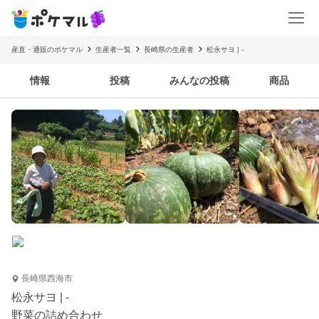
産直・通販のポケマル
生産者一覧
長崎県の生産者
松永サヨ | -
情報
投稿
みんなの投稿
商品
長崎県西海市
松永サヨ | -
野菜の詰め合わせ