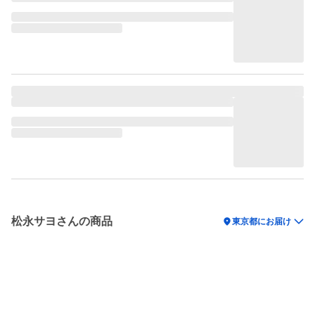
松永サヨさんの商品
location_on
東京都にお届け