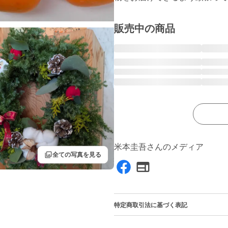
販売中の商品
米本圭吾さんのメディア
filter
全ての写真を見る
特定商取引法に基づく表記