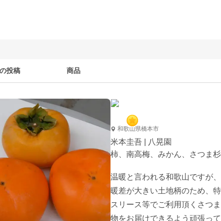
の投稿
商品
和歌山県橋本市
米本圭吾 | 八晃園
柿、南高梅、みかん、さつま杉
温暖と言われる和歌山ですが、
暖差が大きい土地柄のため、特
スリース等でご利用頂くさつま