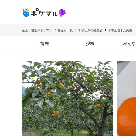
産直・通販のポケマル
生産者一覧
和歌山県の生産者
米本圭吾 | 八晃園
情報
投稿
みんな