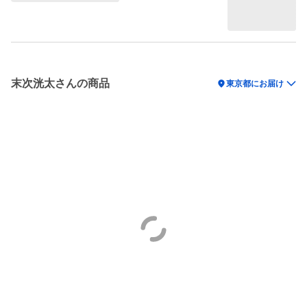
末次洸太さんの商品
location_on
東京都にお届け