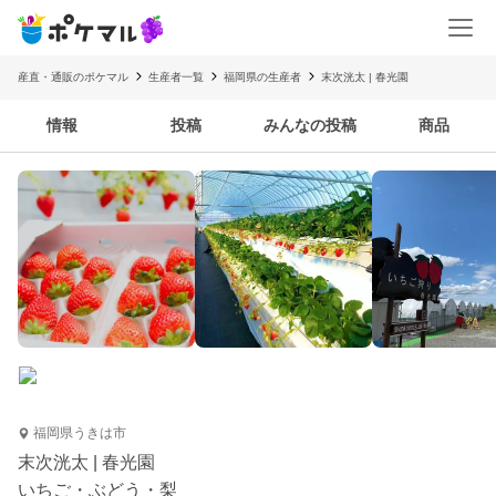
産直・通販のポケマル
生産者一覧
福岡県の生産者
末次洸太 | 春光園
情報
投稿
みんなの投稿
商品
福岡県うきは市
末次洸太 | 春光園
いちご・ぶどう・梨