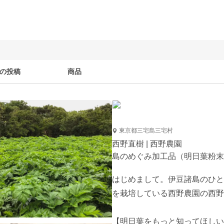
の投稿
商品
東京都三宅島三宅村
西野直樹 | 西野農園
島のめぐみ加工品（明日葉粉末
はじめまして。伊豆諸島のひと
を栽培している西野農園の西野
【明日葉をもっと知ってほしい