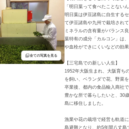
「明日葉って食べたことないん
明日葉は伊豆諸島に自生するセ
て伊豆諸島や九州で栽培されて
ミネラルの含有量がバランス良
葉特有の成分「カルコン」は、
や血栓ができにくいなどの効果
filter
全ての写真を見る
【三宅島での新しい人生】

1952年大阪生まれ、大阪育
を飼い、ベランダで花、野菜を
卒業後、都内の食品輸入商社で
豊かな所で暮らしたいと、30
島に移住しました。

漁業や花の栽培で経営も軌道に
島避難となり、約5年間八丈島