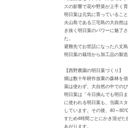
スの影響で花や野菜が上手く育
明日葉は元気に育っていること
火山島である三宅島の大自然は
き抜く明日葉のパワーに魅了さ
た。

避難先でお世話になった八丈島
明日葉の栽培から加工品の製造
【西野農園の明日葉づくり】

畑は数十年耕作放棄の森林を借
薬は使わず、大自然の中でのび
明日葉は「今日摘んでも明日ま
に使われる明日葉も、当園スタ
しています。その後、40～80
すため4時間ごとにかき混ぜた
あがります。
