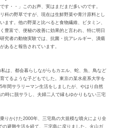
です・・」このお声、実はまだまだ多いのです。

リ科の野草ですが、現在は生鮮野菜や青汁原料とし
います。他の野菜と比べると食物繊維、ビタミン、
く豊富で、便秘の改善に効果的と言われ、特に明日
研究者の動物実験では、抗菌・抗アレルギー、潰瘍
があると報告されています。

ちの私は、都会暮らしながらもカエル、蛇、魚、鳥など
育てるような子どもでした。東京の某水産系大学を
5年間サラリーマン生活をしましたが、やはり自然
歳の時に脱サラし、夫婦二人で縁もゆかりもない三宅
乗りかけた2000年、三宅島の大規模な噴火により全
での避難生活を経て、三宅島に戻りました。火山ガ