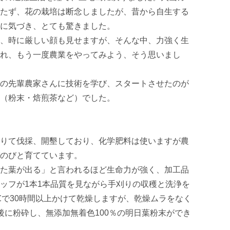
たず、花の栽培は断念しましたが、昔から自生する
に気づき、とても驚きました。

、時に厳しい顔も見せますが、そんな中、力強く生
れ、もう一度農業をやってみよう、そう思いまし
の先輩農家さんに技術を学び、スタートさせたのが
（粉末・焙煎茶など）でした。

りて伐採、開墾しており、化学肥料は使いますが農
のびと育てています。

た葉が出る」と言われるほど生命力が強く、加工品
ッフが1本1本品質を見ながら手刈りの収穫と洗浄を
℃で30時間以上かけて乾燥しますが、乾燥ムラをなく
後に粉砕し、無添加無着色100％の明日葉粉末ができ