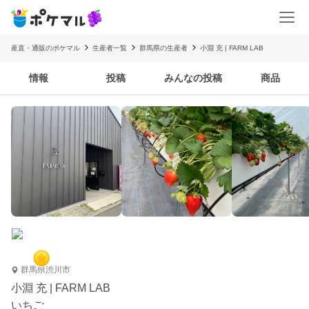
産直・通販のポケマル
生産者一覧
群馬県の生産者
小淵 充 | FARM LAB
情報
投稿
みんなの投稿
商品
群馬県渋川市
小淵 充 | FARM LAB
いちご