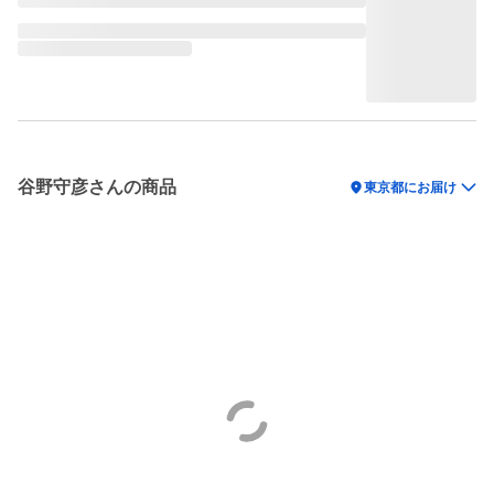
谷野守彦さんの商品
location_on
東京都にお届け