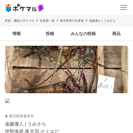
産直・通販のポケマル
生産者一覧
鹿児島県の生産者
遠藤優人 | うみさち
情報
投稿
みんなの投稿
商品
鹿児島県奄美市
遠藤優人 | うみさち
伊勢海老,夜光貝,セミエビ